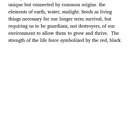
unique but connected by common origins- the
elements of earth, water, sunlight. Seeds as living
things necessary for our longer term survival, but
requiring us to be guardians, not destroyers, of our
environment to allow them to grow and thrive. The
strength of the life force symbolized by the red, black
and white.”
These words from The Honourable Chief Justice
Suzanne Duncan at the Award Ceremony, Thursday
December 17, 2020 Whitehorse, Yukon Territory,
Canada.